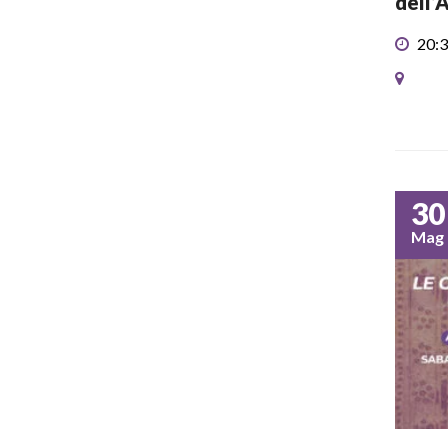
dell’
20:3
30
Mag