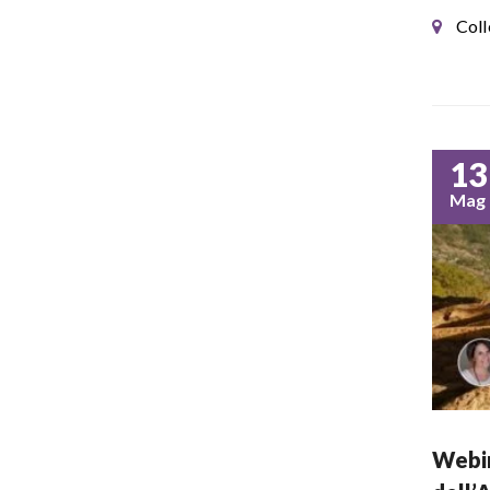
Coll
13
Mag
Webin