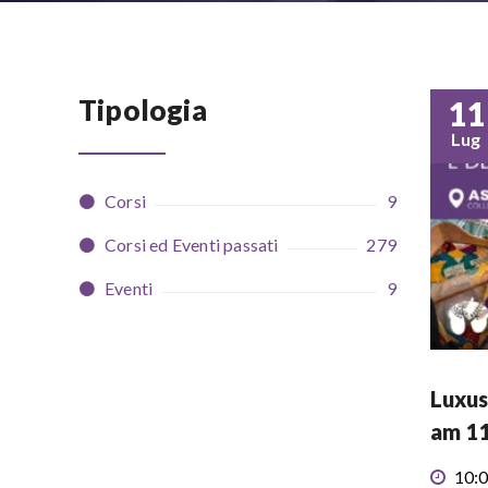
Tipologia
11
Lug
Corsi
9
Corsi ed Eventi passati
279
Eventi
9
Luxus
am 11
10:0