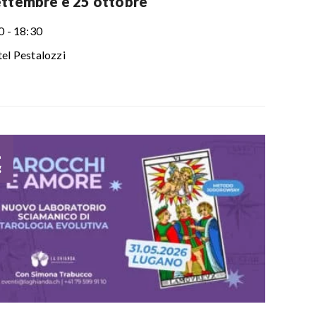
ettembre e 25 ottobre
0 - 18:30
el Pestalozzi
1
g