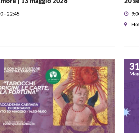
Amore | 13 maggio 2026
20 s
0 - 22:45
9:0
Hot
3
Ma