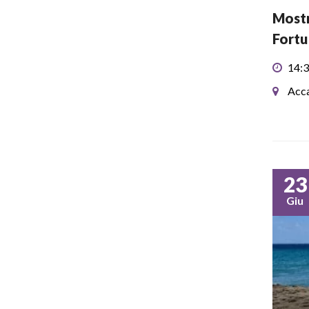
Mostr
Fortu
14:3
Acca
23
Giu