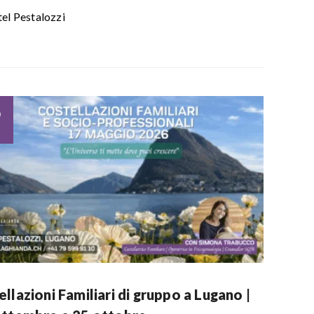
el Pestalozzi
5
llazioni Familiari di gruppo a Lugano |