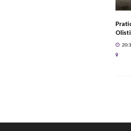
Prati
Olist
20:3