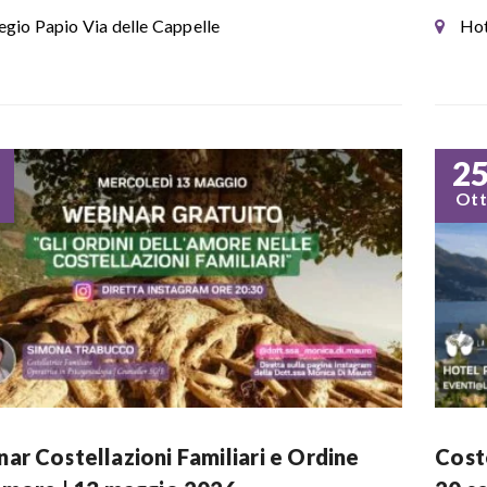
egio Papio Via delle Cappelle
Hot
2
Ott
ar Costellazioni Familiari e Ordine
Coste