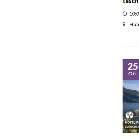
tasch
10:0
Hote
25
Ott