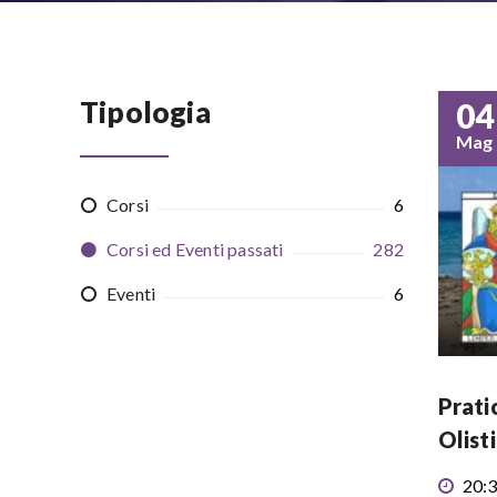
Tipologia
04
Mag
Corsi
6
Corsi ed Eventi passati
282
Eventi
6
Prati
Olist
20:3