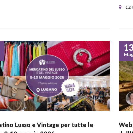
Col
1
Ma
tino Lusso e Vintage per tutte le
Webi