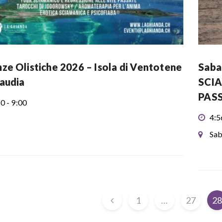
ze Olistiche 2026 – Isola di Ventotene
Sabau
audia
SCIA
PAS
0 - 9:00
4:5
Sab
1
…
27
2