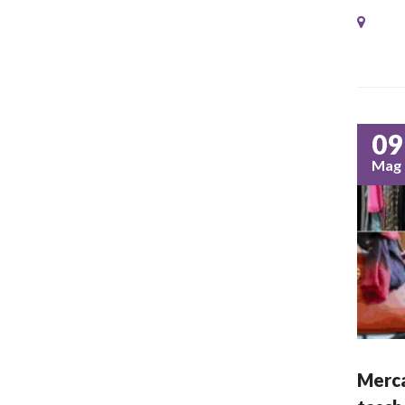
09
Mag
Merca