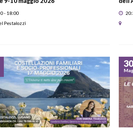
e 9-10 maggio 2026
dell
0 - 18:00
20:
l Pestalozzi
3
Ma