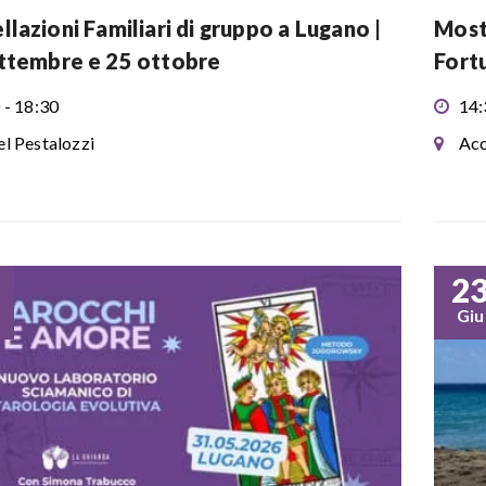
llazioni Familiari di gruppo a Lugano |
Most
ttembre e 25 ottobre
Fort
 - 18:30
14:
l Pestalozzi
Acc
2
Giu