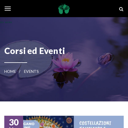
Skip to main content
La Ghianda
Toggle navigation
Corsi ed Eventi
HOME
EVENTS
30