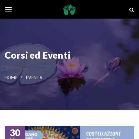
Skip to main content
La Ghianda
Toggle navigation
Corsi ed Eventi
HOME
EVENTS
30