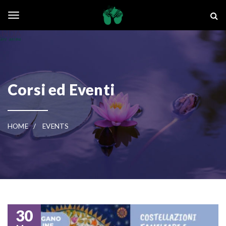
Skip to main content
La Ghianda
Toggle navigation
Corsi ed Eventi
HOME
EVENTS
30