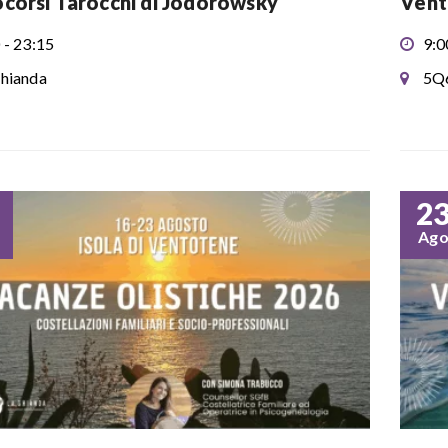
corsi Tarocchi di Jodorowsky
Vent
 - 23:15
9:0
hianda
5Q
2
Ag