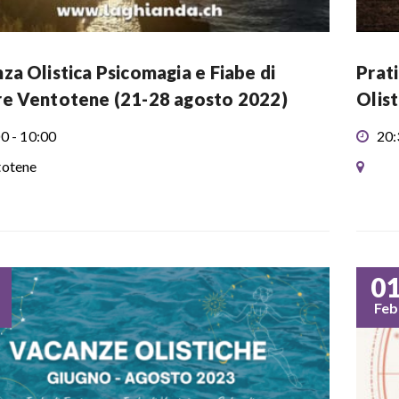
za Olistica Psicomagia e Fiabe di
Prat
e Ventotene (21-28 agosto 2022)
Olis
0 - 10:00
20:
otene
0
Feb