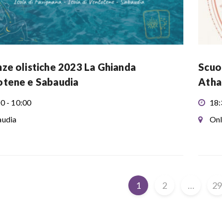
ze olistiche 2023 La Ghianda
Scuol
tene e Sabaudia
Atha
0 - 10:00
18:
udia
Onl
1
2
…
2