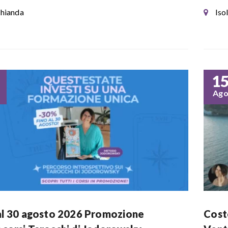
hianda
Iso
1
Ag
al 30 agosto 2026 Promozione
Coste