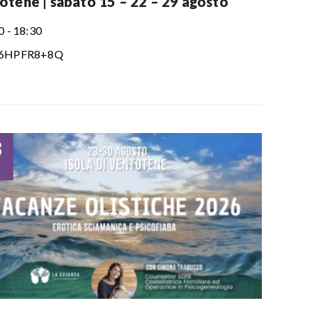
otene | sabato 15 – 22 – 29 agosto
0 - 18:30
6HPFR8+8Q
3
o