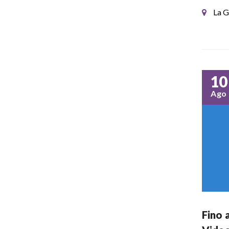
La G
10
Ago
Fino 