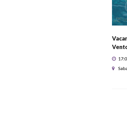
Vacan
Vento
17:0
Saba