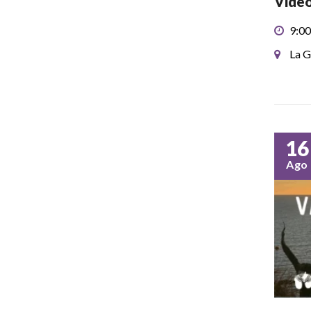
Video
9:00
La G
16
Ago