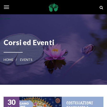
Skip to main content
La Ghianda
Toggle navigation
Corsi ed Eventi
HOME
EVENTS
30