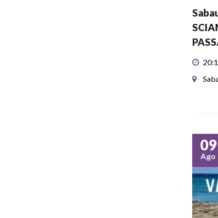
Sabau
SCIA
PASS
20:1
Saba
09
Ago