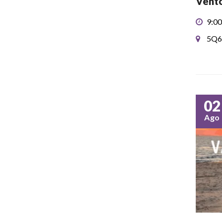
Vento
9:00
5Q6
02
Ago