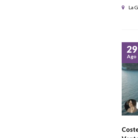
La G
29
Ago
Coste