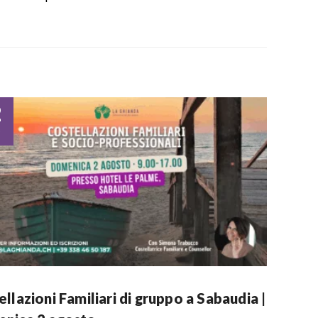
2
o
llazioni Familiari di gruppo a Sabaudia |