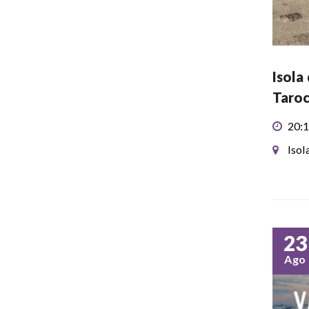
Isola
Taroc
20:1
Isol
23
Ago