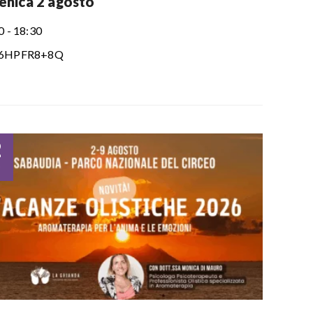
nica 2 agosto
0 - 18:30
6HPFR8+8Q
2
o