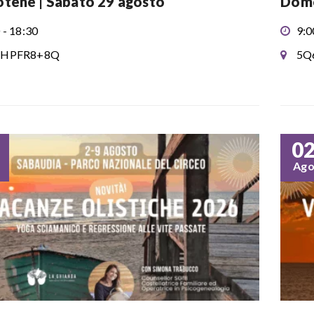
tene | Sabato 29 agosto
Dome
 - 18:30
9:0
HPFR8+8Q
5Q
0
Ag