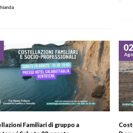
hianda
0
Ag
llazioni Familiari di gruppo a
Coste