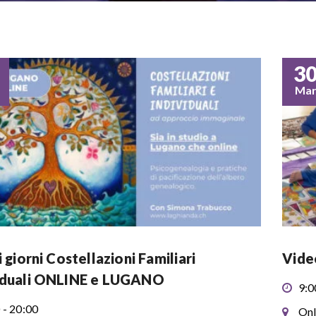
3
Ma
i giorni Costellazioni Familiari
Vide
iduali ONLINE e LUGANO
9:0
 - 20:00
Onl