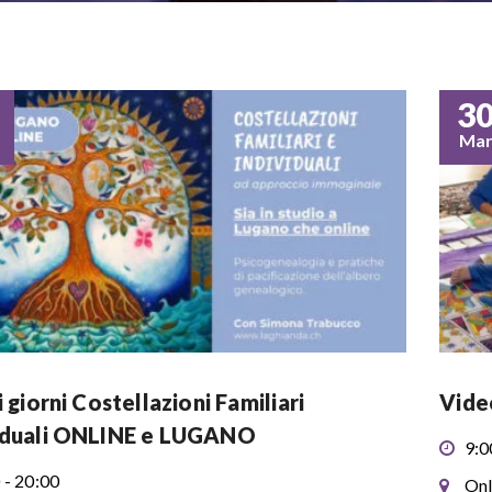
3
Ma
i giorni Costellazioni Familiari
Vide
iduali ONLINE e LUGANO
9:0
 - 20:00
Onl