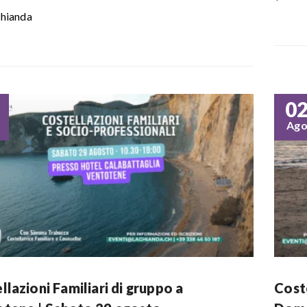
hianda
0
Ag
llazioni Familiari di gruppo a
Coste