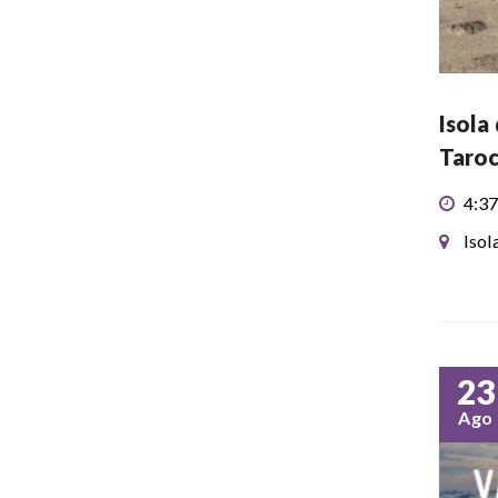
Isola
Taroc
4:37
Isol
23
Ago