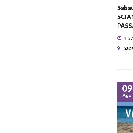
Sabau
SCIA
PASS
4:37
Saba
09
Ago