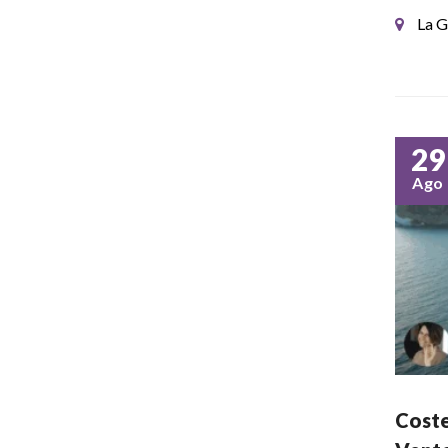
La G
29
Ago
Coste