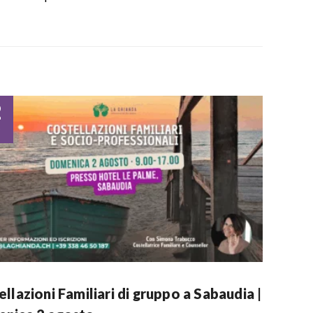
2
o
llazioni Familiari di gruppo a Sabaudia |