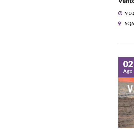
Vento
9:00
5Q6
02
Ago