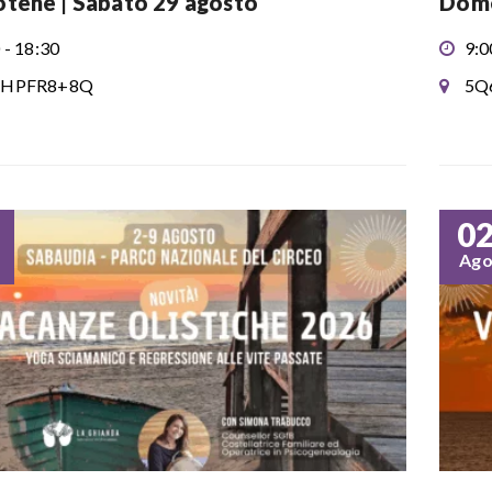
tene | Sabato 29 agosto
Dome
 - 18:30
9:0
HPFR8+8Q
5Q
0
Ag