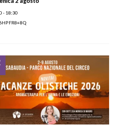
nica 2 agosto
0 - 18:30
6HPFR8+8Q
2
o