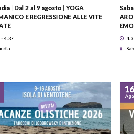
dia | Dal 2 al 9 agosto | YOGA
Sabau
MANICO E REGRESSIONE ALLE VITE
AROM
ATE
EMO
 - 4:37
4:3
udia
Sab
1
Ag