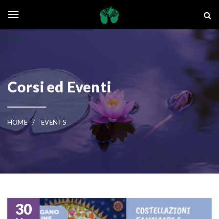
Skip to main content
La Ghianda
Toggle navigation
Corsi ed Eventi
HOME
EVENTS
30