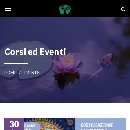
Skip to main content
La Ghianda
Toggle navigation
Corsi ed Eventi
HOME
EVENTS
30