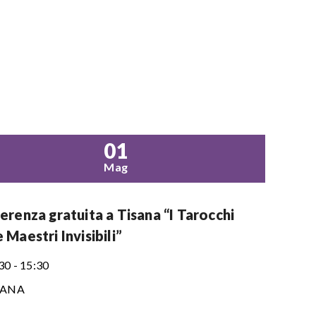
01
Mag
renza gratuita a Tisana “I Tarocchi
Maestri Invisibili”
30 - 15:30
SANA