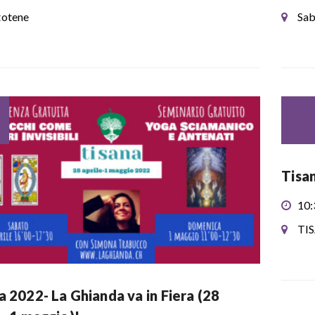
otene
Sab
Tisan
10:
TI
a 2022- La Ghianda va in Fiera (28