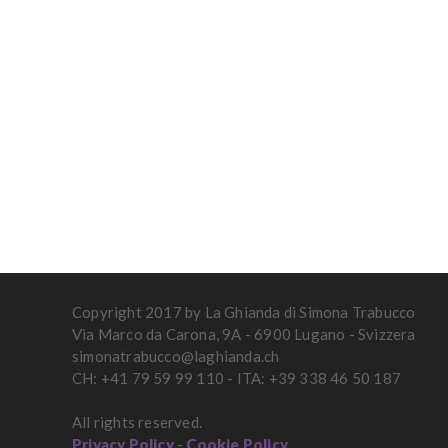
Copyright 2017 by La Ghianda di Simona Trabucco
Via Marco da Carona, 9A - 6900 Lugano - Svizzera
simonatrabucco@laghianda.ch
CH: +41 79 59 99 110 - ITA: +39 338 46 50 187
All rights reserved.
Privacy Policy
-
Cookie Policy