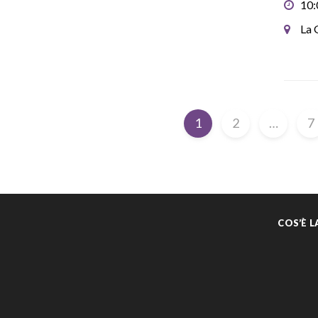
10:
La 
1
2
…
7
COS’È 