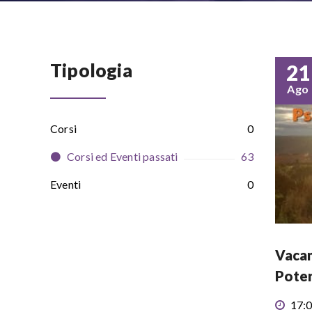
Tipologia
21
Ago
Corsi
0
Corsi ed Eventi passati
63
Eventi
0
Vacan
Poter
17:0