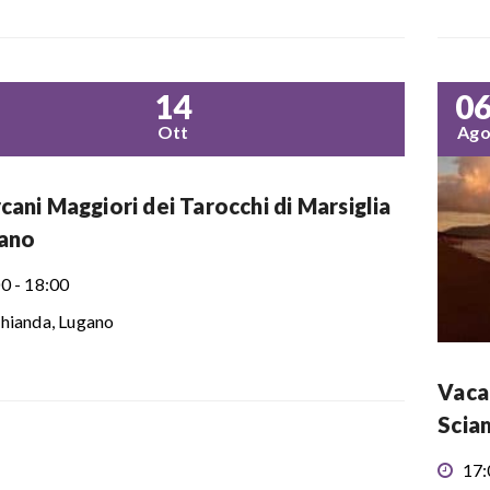
14
0
Ott
Ag
rcani Maggiori dei Tarocchi di Marsiglia
gano
0 - 18:00
hianda, Lugano
Vacan
Scia
17: