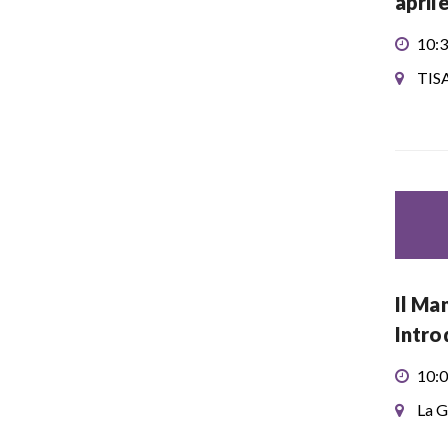
april
10:3
TIS
Il Ma
Intro
10:0
La G