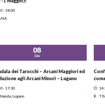
e -1 maggio)!
0 - 18:00
ANA
08
Giu
ndala dei Tarocchi – Arcani Maggiori ed
Confe
duzione agli Arcani Minori – Lugano
come 
0 - 17:30
14:
hianda, Lugano
TI