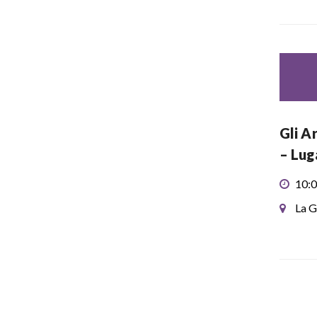
Gli A
– Lu
10:0
La G