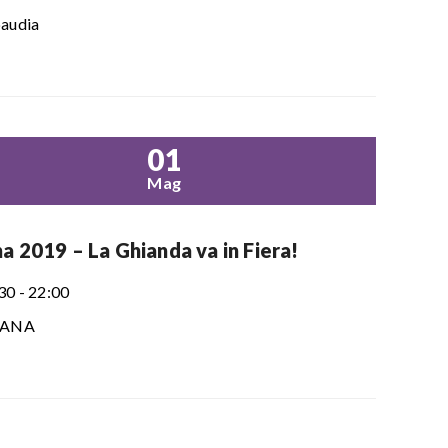
audia
01
Mag
a 2019 – La Ghianda va in Fiera!
30 - 22:00
SANA