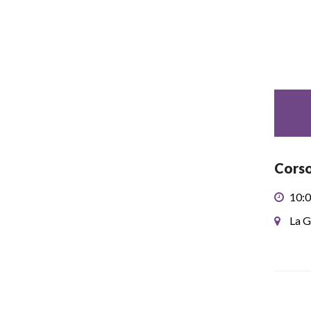
Corso
10:0
La G