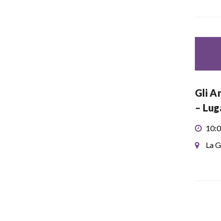
Gli A
– Lu
10:0
La G