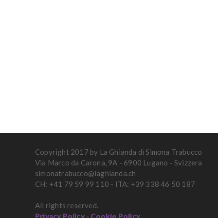
Copyright 2017 by La Ghianda di Simona Trabucco
Via Marco da Carona, 9A - 6900 Lugano - Svizzera
simonatrabucco@laghianda.ch
CH: +41 79 59 99 110 - ITA: +39 338 46 50 187
All rights reserved.
Privacy Policy
-
Cookie Policy