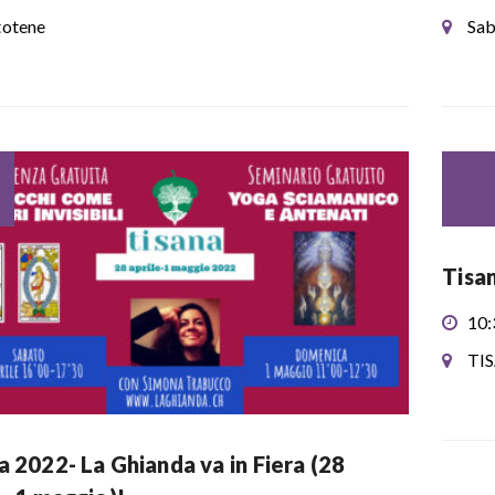
otene
Sab
Tisan
10:
TI
a 2022- La Ghianda va in Fiera (28