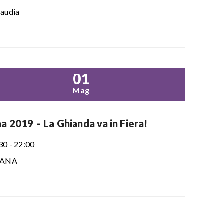
audia
01
Mag
a 2019 – La Ghianda va in Fiera!
30 - 22:00
SANA