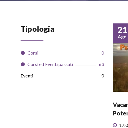
Tipologia
21
Ago
Corsi
0
Corsi ed Eventi passati
63
Eventi
0
Vacan
Poter
17:0