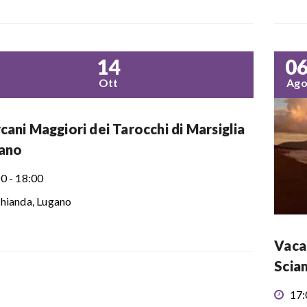
14
0
Ott
Ag
rcani Maggiori dei Tarocchi di Marsiglia
gano
0 - 18:00
hianda, Lugano
Vacan
Scia
17: