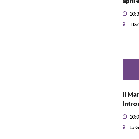
april
10:3
TIS
Il Ma
Intro
10:0
La G