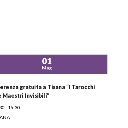
01
Mag
renza gratuita a Tisana “I Tarocchi
Maestri Invisibili”
30 - 15:30
SANA