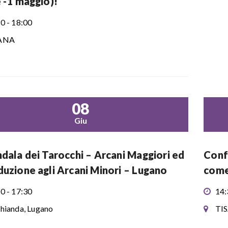
e -1 maggio)!
0 - 18:00
ANA
08
Giu
ndala dei Tarocchi – Arcani Maggiori ed
Confe
duzione agli Arcani Minori – Lugano
come 
0 - 17:30
14:
hianda, Lugano
TI