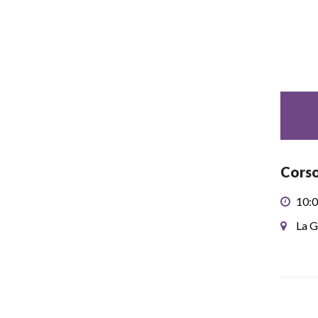
Corso
10:0
La G