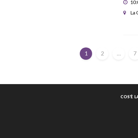
10:
La 
1
2
…
7
COS’È 