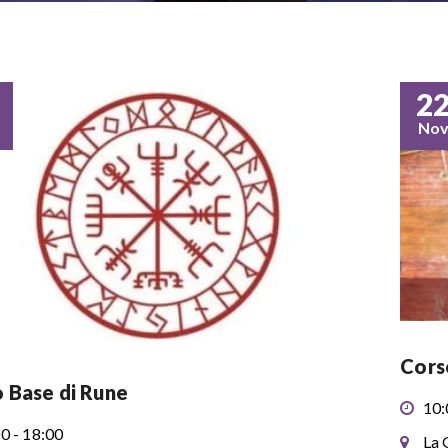
2
No
Cors
 Base di Rune
10:
0 - 18:00
La 