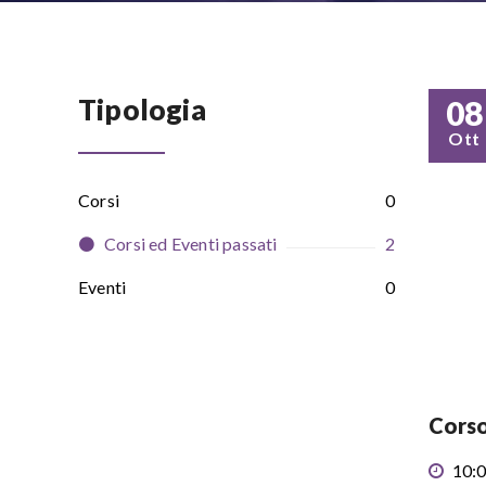
Tipologia
08
Ott
Corsi
0
Corsi ed Eventi passati
2
Eventi
0
Corso
10:0