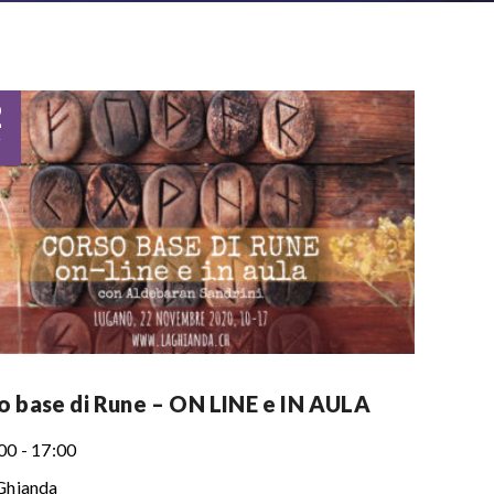
2
v
o base di Rune – ON LINE e IN AULA
00 - 17:00
Ghianda