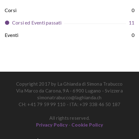
Corsi
0
Corsi ed Eventi passati
11
Eventi
0
Copyright 2017 by La Ghianda di Simona Trabucco
Via Marco da Carona, 9A - 6900 Lugano - Svizzera
simonatrabucco@laghianda.ch
CH: +41 79 59 99 110 - ITA: +39 338 46 50 187
All rights reserved.
Privacy Policy
-
Cookie Policy