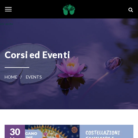
Skip to main content
La Ghianda
Toggle navigation
Corsi ed Eventi
HOME
EVENTS
30